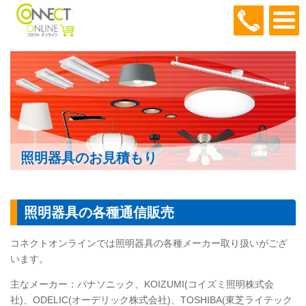
048-466
照明器具のお見積もり
照明器具の各種通信販売
コネクトオンラインでは照明器具の各種メーカー取り扱いがござ
います。
主なメーカー：パナソニック、KOIZUMI(コイズミ照明株式会
社)、ODELIC(オーデリック株式会社)、TOSHIBA(東芝ライテック