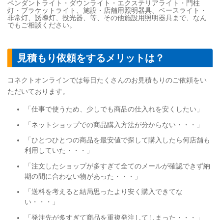
ペンダントライト・ダウンライト・エクステリアライト・門柱
灯・ブラケットライト、施設・店舗用照明器具、ベースライト・
非常灯、誘導灯、投光器、等、その他施設用照明器具まで、なん
でもご相談ください。
見積もり依頼をするメリットは？
コネクトオンラインでは毎日たくさんのお見積もりのご依頼をい
ただいております。
「仕事で使うため、少しでも商品の仕入れを安くしたい」
「ネットショップでの商品購入方法が分からない・・・」
「ひとつひとつの商品を最安値で探して購入したら何店舗も
利用していた・・・」
「注文したショップが多すぎて全てのメールが確認できず納
期の間に合わない物があった・・・」
「送料を考えると結局思ったより安く購入できてな
い・・・」
「発注先が多すぎて商品を重複発注してしまった・・・」