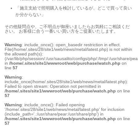
「施主支給で照明購入を検討しているが、どこで買って良い
か分からない」
その他疑問点や、ご不明点が御座いましたらお気軽にご相談くだ
さい。 お客様に合う一番いい買い方をご提案いたします。
Warning
: include_once(): open_basedir restriction in effect.
File(/home/.sites/28/site1/web/news/metal/latest.php) is not within
the allowed path(s):
(/var/lib/php/session/:/usr/sausalito/configs/php/:/tmp/:/usr/share/pea
in
/home/.sites/site1/wwwroot/web/purchase/watch.php
on
line
57
Warning
:
include_once(/home/.sites/28/site1/web/news/metal/latest.php):
Failed to open stream: Operation not permitted in
/home/.sites/site1/wwwroot/web/purchase/watch.php
on line
57
Warning
: include_once(): Failed opening
'/home/.sites/28/site1/web/news/metal/latest.php' for inclusion
(include_path='.:/usr/share/pear:/usr/share/php') in
/home/.sites/site1/wwwroot/web/purchase/watch.php
on line
57