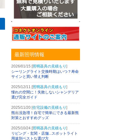
ンの導入メリット
オーデリック AQUAシリーズが人気の理由！水面の輝きを自宅に
最新照明情報
2026/01/15 [
照明器具の見積もり
]
シーリングライト交換時期はいつ？寿命
サインと買い替え判断
2025/12/11 [
照明器具の見積もり
]
憧れの空間に！失敗しないシャンデリア
選び完全ガイド
2025/11/20 [
住宅設備の見積もり
]
熊出没急増！自宅で簡単にできる最新熊
対策とおすすめグッズ
2025/10/24 [
照明器具の見積もり
]
リビング・玄関・店舗...スポットライト
用途別ベストな選び方