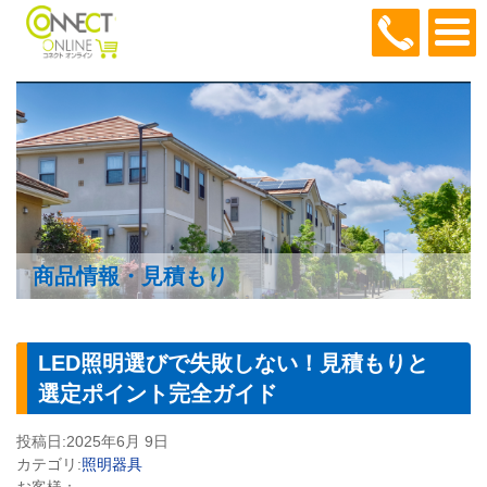
048-466
商品情報・見積もり
LED照明選びで失敗しない！見積もりと
選定ポイント完全ガイド
投稿日:
2025年6月 9日
カテゴリ:
照明器具