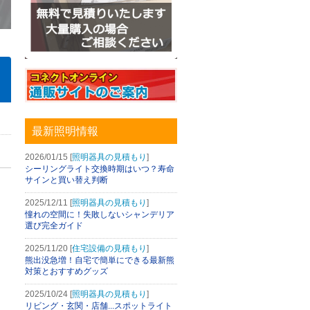
最新照明情報
2026/01/15 [
照明器具の見積もり
]
シーリングライト交換時期はいつ？寿命
サインと買い替え判断
2025/12/11 [
照明器具の見積もり
]
憧れの空間に！失敗しないシャンデリア
選び完全ガイド
2025/11/20 [
住宅設備の見積もり
]
熊出没急増！自宅で簡単にできる最新熊
対策とおすすめグッズ
2025/10/24 [
照明器具の見積もり
]
リビング・玄関・店舗...スポットライト