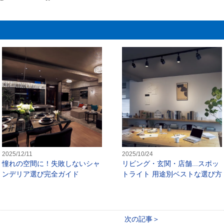
ーリングライト交換時期はいつ？寿命サインと買い替え判断
憧れの空間に！失敗しないシャンデ
2025/12/11
2025/10/24
憧れの空間に！失敗しないシャ
リビング・玄関・店舗...スポッ
ンデリア選び完全ガイド
トライト 用途別ベストな選び方
次の記事