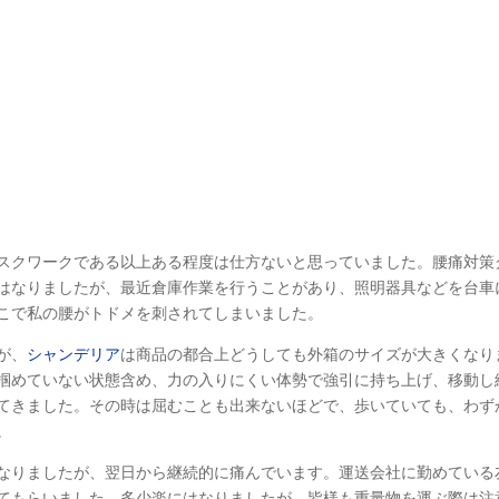
スクワークである以上ある程度は仕方ないと思っていました。腰痛対策
はなりましたが、最近倉庫作業を行うことがあり、照明器具などを台車
こで私の腰がトドメを刺されてしまいました。
が、
シャンデリア
は商品の都合上どうしても外箱のサイズが大きくなり
掴めていない状態含め、力の入りにくい体勢で強引に持ち上げ、移動し
てきました。その時は屈むことも出来ないほどで、歩いていても、わず
。
なりましたが、翌日から継続的に痛んでいます。運送会社に勤めている
てもらいました。多少楽にはなりましたが、皆様も重量物を運ぶ際は注