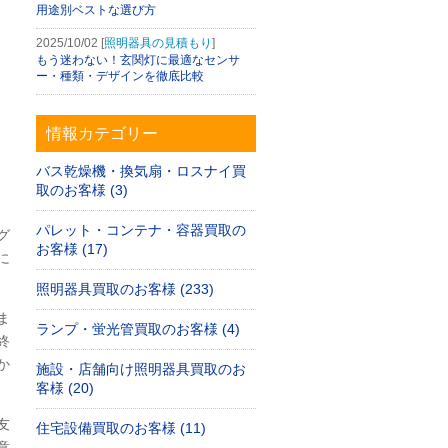
用途別ベストな選び方
2025/10/02 [
照明器具の見積もり
]
もう迷わない！玄関灯に最適なセンサ
ー・種類・デザインを徹底比較
情報カテゴリー
バス乾燥機・換気扇・ロスナイ買
取のお客様 (3)
パレット・コンテナ・容器買取の
グ
お客様 (17)
に
照明器具買取のお客様 (233)
ま
ランプ・蛍光管買取のお客様 (4)
終
か
施設・店舗向け照明器具買取のお
客様 (20)
友
住宅設備買取のお客様 (11)
意