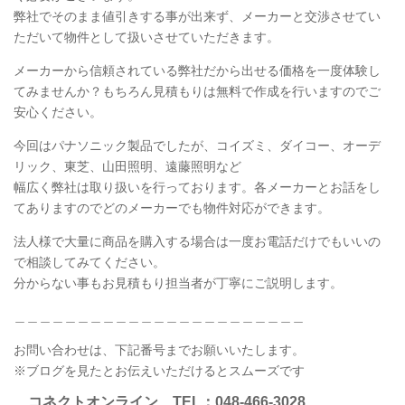
弊社でそのまま値引きする事が出来ず、メーカーと交渉させてい
ただいて物件として扱いさせていただきます。
メーカーから信頼されている弊社だから出せる価格を一度体験し
てみませんか？もちろん見積もりは無料で作成を行いますのでご
安心ください。
今回はパナソニック製品でしたが、コイズミ、ダイコー、オーデ
リック、東芝、山田照明、遠藤照明など
幅広く弊社は取り扱いを行っております。各メーカーとお話をし
てありますのでどのメーカーでも物件対応ができます。
法人様で大量に商品を購入する場合は一度お電話だけでもいいの
で相談してみてください。
分からない事もお見積もり担当者が丁寧にご説明します。
＿＿＿＿＿＿＿＿＿＿＿＿＿＿＿＿＿＿＿＿＿＿＿
お問い合わせは、下記番号までお願いいたします。
※ブログを見たとお伝えいただけるとスムーズです
コネクトオンライン TEL：048-466-3028