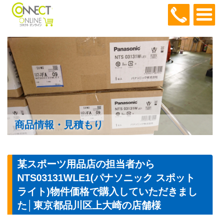
048-466
商品情報・見積もり
某スポーツ用品店の担当者から
NTS03131WLE1(パナソニック スポット
ライト)物件価格で購入していただきまし
た│東京都品川区上大崎の店舗様