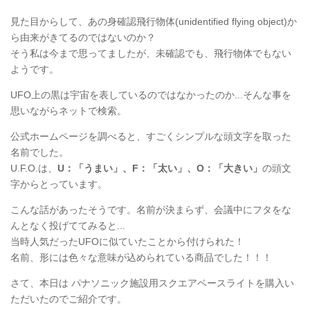
見た目からして、あの身確認飛行物体(
unidentified flying object
)か
ら由来がきてるのではないのか？
そう私は今まで思ってましたが、未確認でも、飛行物体でもない
ようです。
UFO上の黒は宇宙を表しているのではなかったのか...そんな事を
思いながらネットで検索。
公式ホームページを調べると、すごくシンプルな頭文字を取った
名前でした。
U.F.O.は、
U：「うまい」、F：「太い」、O：「大きい」
の頭文
字からとっています。
こんな話があったそうです。名前が決まらず、会議中にフタをな
んとなく投げててみると...
当時人気だったUFOに似ていたことから付けられた！
名前、形には色々な意味が込められている商品でした！！！
さて、本日は パナソニック施設用スクエアベースライトを購入い
ただいたのでご紹介です。