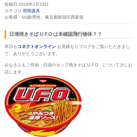
投稿日:
2018年2月23日
カテゴリ:
照明器具
お客様：
60歳/男性、東京都新宿区西新宿
日清焼きそば U.F.O は未確認飛行物体？？
本日も
コネクトオンライン
お見積もりブログをご覧いただきまし
て、ありがとうございます。
みなさんもご存知 日清のカップ焼きそば U.F.O について少しお
話します。