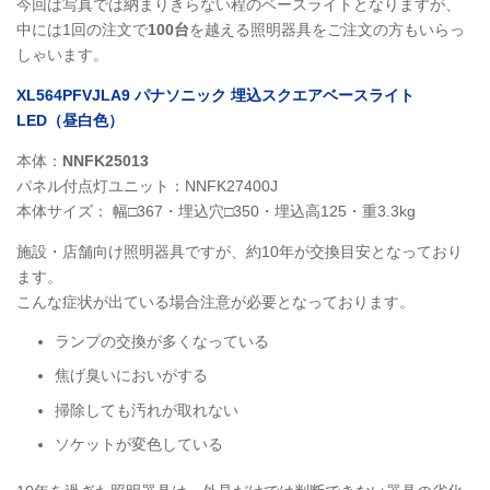
今回は写真では納まりきらない程のベースライトとなりますが、
中には1回の注文で
100台
を越える照明器具をご注文の方もいらっ
しゃいます。
XL564PFVJLA9 パナソニック 埋込スクエアベースライト
LED（昼白色）
本体：
NNFK25013
パネル付点灯ユニット：NNFK27400J
本体サイズ： 幅□367・埋込穴□350・埋込高125・重3.3kg
施設・店舗向け照明器具ですが、約10年が交換目安となっており
ます。
こんな症状が出ている場合注意が必要となっております。
ランプの交換が多くなっている
焦げ臭いにおいがする
掃除しても汚れが取れない
ソケットが変色している