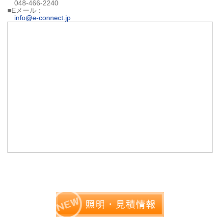
048-466-2240
■Eメール：
info@e-connect.jp