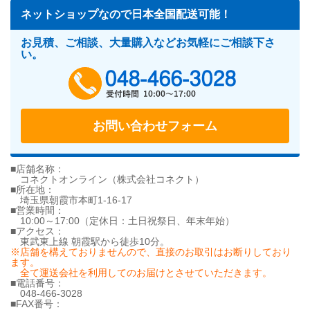
ネットショップなので日本全国配送可能！
お見積、ご相談、大量購入などお気軽にご相談下さ
い。
048-466-302
お問い合わせフォーム
■店舗名称：
コネクトオンライン（株式会社コネクト）
■所在地：
埼玉県朝霞市本町1-16-17
■営業時間：
10:00～17:00（定休日：土日祝祭日、年末年始）
■アクセス：
東武東上線 朝霞駅から徒歩10分。
※店舗を構えておりませんので、直接のお取引はお断りしており
ます。
全て運送会社を利用してのお届けとさせていただきます。
■電話番号：
048-466-3028
■FAX番号：