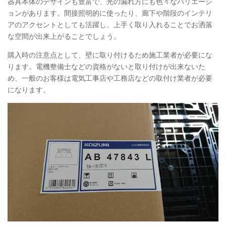
器具本体のデザインも豊富で、光の漏れ方にも色々なバリエーシ
ョンがあります。間接照明的に使ったり、廊下や階段のインテリ
アのアクセントとしても活躍し、上手く取り入れることでお洒落
な空間が出来上がることでしょう。
購入時の注意点として、壁に取り付けるため施工業者が必要にな
ります。電機整備士などの資格がないと取り付けが出来ないた
め、一般のお客様は
電気工事店や工務店などの取付け業者が必要
になります。