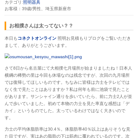
カテゴリ:
照明器具
お客様：
39歳/男性、埼玉県新座市
お相撲さんは太ってない？？
本日も
コネクトオンライン
照明お見積もりブログをご覧いただき
まして、ありがとうございます。
さて8日から名古屋にて大相撲七月場所が始まりましたね！日本人
横綱の稀勢の里は今回も休場なのは残念ですが、次回の九月場所
では復帰してほしいものです。ちなみに皆様は力士をテレビでは
なく生で見たことはありますか？私は何年も前に池袋で見たこと
があります。サンシャイン通りを歩いていたら、前に力士2人が並
んで歩いていました。初めて本物の力士を見た率直な感想は「デ
カイ」というものでした。太っているわけではなく大きいので
す。
力士の平均体脂肪率は30.4％。体脂肪率40％以上はありそうな見
た目ですが、実はあの脂肪の下は筋肉に覆われているのです。次