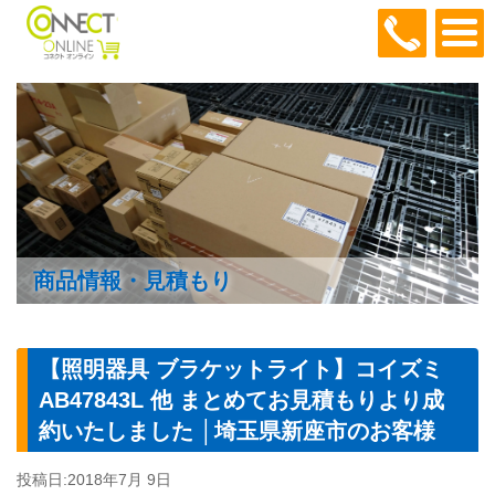
048-466
商品情報・見積もり
【照明器具 ブラケットライト】コイズミ
AB47843L 他 まとめてお見積もりより成
約いたしました │埼玉県新座市のお客様
投稿日:
2018年7月 9日