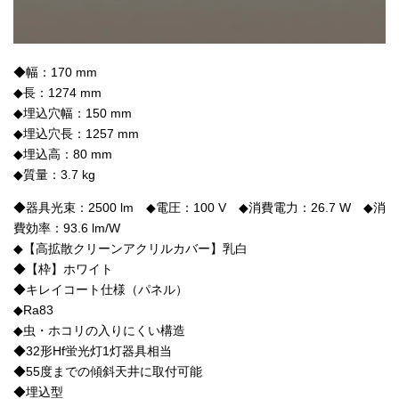
◆幅：170 mm
◆長：1274 mm
◆埋込穴幅：150 mm
◆埋込穴長：1257 mm
◆埋込高：80 mm
◆質量：3.7 kg
◆器具光束：2500 lm ◆電圧：100 V ◆消費電力：26.7 W ◆消
費効率：93.6 lm/W
◆【高拡散クリーンアクリルカバー】乳白
◆【枠】ホワイト
◆キレイコート仕様（パネル）
◆Ra83
◆虫・ホコリの入りにくい構造
◆32形Hf蛍光灯1灯器具相当
◆55度までの傾斜天井に取付可能
◆埋込型