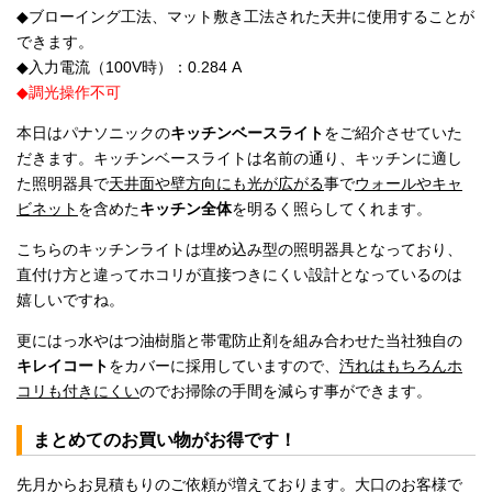
◆ブローイング工法、マット敷き工法された天井に使用することが
できます。
◆入力電流（100V時）：0.284 A
◆調光操作不可
本日はパナソニックの
キッチンベースライト
をご紹介させていた
だきます。キッチンベースライトは名前の通り、キッチンに適し
た照明器具で
天井面や壁方向にも光が広がる
事で
ウォールやキャ
ビネット
を含めた
キッチン全体
を明るく照らしてくれます。
こちらのキッチンライトは埋め込み型の照明器具となっており、
直付け方と違ってホコリが直接つきにくい設計となっているのは
嬉しいですね。
更にはっ水やはつ油樹脂と帯電防止剤を組み合わせた当社独自の
キレイコート
をカバーに採用していますので、
汚れはもちろんホ
コリも付きにくい
のでお掃除の手間を減らす事ができます。
まとめてのお買い物がお得です！
先月からお見積もりのご依頼が増えております。大口のお客様で