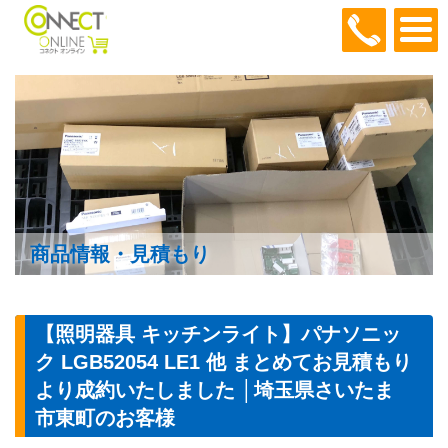
048-466
商品情報・見積もり
【照明器具 キッチンライト】パナソニッ
ク LGB52054 LE1 他 まとめてお見積もり
より成約いたしました │埼玉県さいたま
市東町のお客様