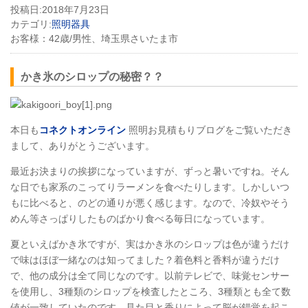
投稿日:
2018年7月23日
カテゴリ:
照明器具
お客様：
42歳/男性、埼玉県さいたま市
かき氷のシロップの秘密？？
本日も
コネクトオンライン
照明お見積もりブログをご覧いただき
まして、ありがとうございます。
最近お決まりの挨拶になっていますが、ずっと暑いですね。そん
な日でも家系のこってりラーメンを食べたりします。しかしいつ
もに比べると、のどの通りが悪く感じます。なので、冷奴やそう
めん等さっぱりしたものばかり食べる毎日になっています。
夏といえばかき氷ですが、実はかき氷のシロップは色が違うだけ
で味はほぼ一緒なのは知ってました？着色料と香料が違うだけ
で、他の成分は全て同じなのです。以前テレビで、味覚センサー
を使用し、3種類のシロップを検査したところ、3種類とも全て数
値が一致していたのです。見た目と香りによって脳が錯覚を起こ