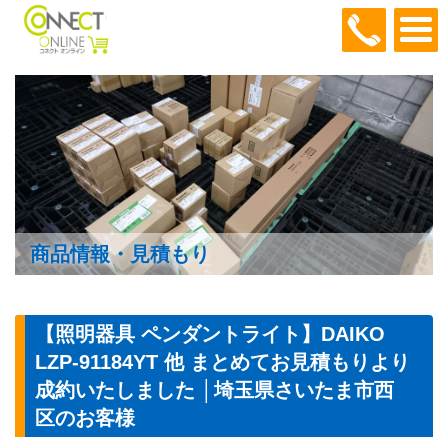
048-466
商品情報・見積もり
【照明器具 ペンダントライト】DAIKO
LZP-91184YT 他 まとめてお見積もりより
成約いたしました │埼玉県さいたま市西
区のお客様